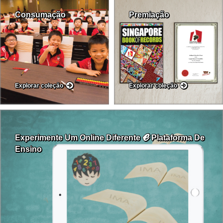
Consumação
Premiação
Explorar coleção
Explorar coleção
ℯ
Experimente Um Online Diferente
Plataforma De
Ensino