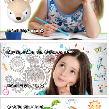
Khám Phá Bộ Sưu Tập
ℯ
Suy Nghĩ Sáng Tạo
Chương Trình
Khám Phá Bộ Sưu Tập
ℯ
Cuốn Sách Tranh