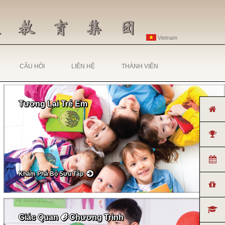
Vietnam
CÂU HỎI
LIÊN HỆ
THÀNH VIÊN
Tương Lai Trẻ Em
Khám Phá Bộ Sưu Tập
ℯ
Giác Quan
Chương Trình