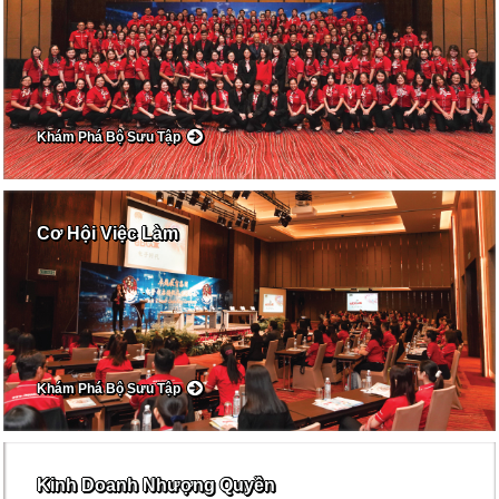
Khám Phá Bộ Sưu Tập
Cơ Hội Việc Làm
Khám Phá Bộ Sưu Tập
Kinh Doanh Nhượng Quyền