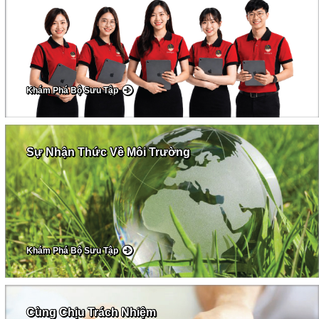
Khám Phá Bộ Sưu Tập
Sự Nhận Thức Về Môi Trường
Khám Phá Bộ Sưu Tập
Cùng Chịu Trách Nhiệm