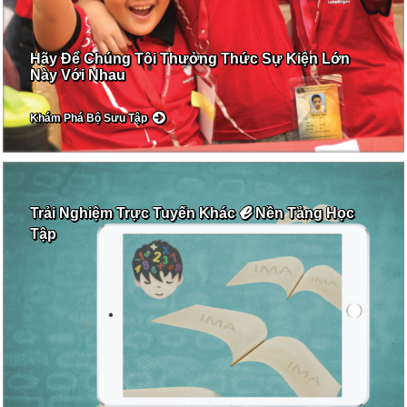
Hãy Để Chúng Tôi Thưởng Thức Sự Kiện Lớn
Này Với Nhau
Khám Phá Bộ Sưu Tập
ℯ
Trải Nghiệm Trực Tuyến Khác
Nền Tảng Học
Tập