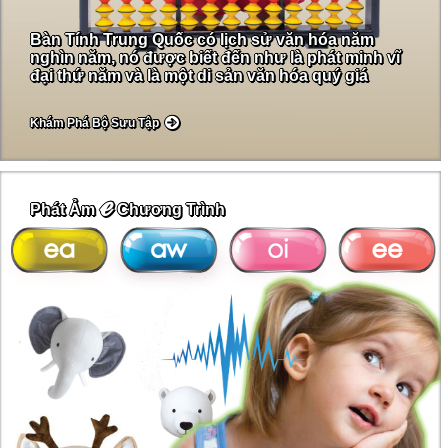
Bàn Tính Trung Quốc có lịch sử văn hóa năm
nghìn năm, nó được biết đến như là phát minh vĩ
đại thứ năm và là một di sản văn hóa quý giá
Khám Phá Bộ Sưu Tập
ℯ
Phát Ảm
Chương Trình