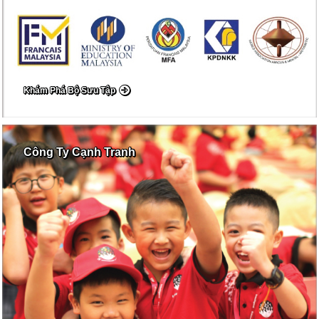
Khám Phá Bộ Sưu Tập
Công Ty Cạnh Tranh