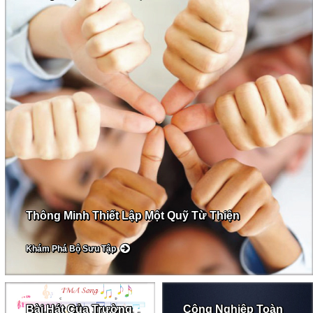
Thông Minh Thiết Lập Một Quỹ Từ Thiện
Khám Phá Bộ Sưu Tập
Bài Hát Của Trường
Công Nghiệp Toàn