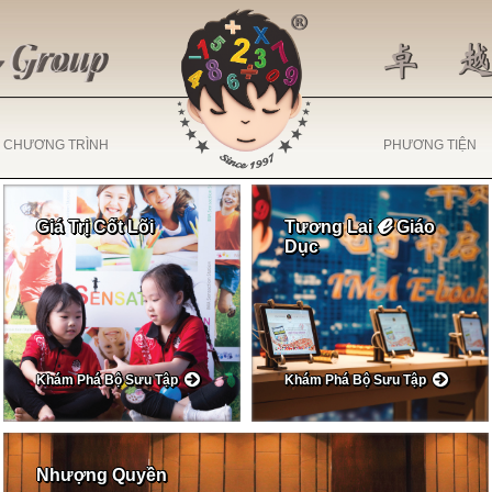
CHƯƠNG TRÌNH
PHƯƠNG TIỆN
ℯ
Giá Trị Cốt Lõi
Tương Lai
Giáo
Dục
Khám Phá Bộ Sưu Tập
Khám Phá Bộ Sưu Tập
Nhượng Quyền