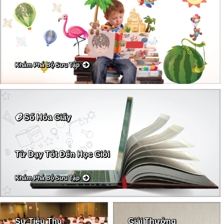
Khám Phá Bộ Sưu Tập
ℯ
Số Hóa Giấy
Từ Dạy Tốt Đến Học Giỏi
Khám Phá Bộ Sưu Tập
Sự Tiêu Thụ
Giải Thưởng